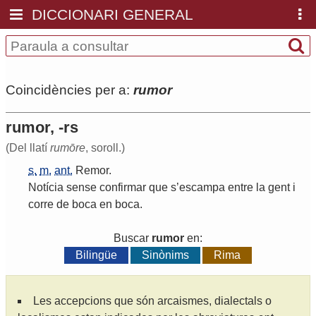
DICCIONARI GENERAL
Coincidències per a:
rumor
rumor, -rs
(Del llatí
rumōre
, soroll.)
s.
m.
ant.
Remor
.
Notícia
sense
confirmar
que
s
’
escampa
entre
la
gent
i
corre
de
boca
en
boca
.
Buscar
rumor
en:
Bilingüe
Sinònims
Rima
Les accepcions que són arcaismes, dialectals o