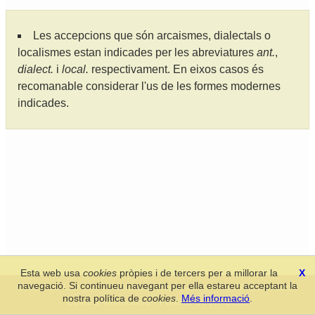
Les accepcions que són arcaismes, dialectals o
localismes estan indicades per les abreviatures
ant.
,
dialect.
i
local.
respectivament. En eixos casos és
recomanable considerar l'us de les formes modernes
indicades.
Esta web usa
cookies
pròpies i de tercers per a millorar la
X
navegació. Si continueu navegant per ella estareu acceptant la
Secció de Llengua i Lliteratura Valencianes
-
Real Acadèmia de
nostra política de
cookies
.
Més informació
.
Cultura Valenciana
-
Política de privacitat