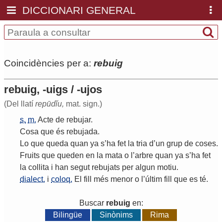
DICCIONARI GENERAL
Coincidències per a:
rebuig
rebuig, -uigs / -ujos
(Del llatí
repūdĭu,
mat. sign.)
s.
m.
Acte
de
rebujar
.
Cosa
que
és
rebujada
.
Lo
que
queda
quan
ya
s
’
ha
fet
la
tria
d
’
un
grup
de
coses
.
Fruits
que
queden
en
la
mata
o
l
’
arbre
quan
ya
s
’
ha
fet
la
collita
i
han
segut
rebujats
per
algun
motiu
.
dialect.
i
coloq.
El
fill
més
menor
o
l
’
últim
fill
que
es
té
.
Buscar
rebuig
en:
Bilingüe
Sinònims
Rima