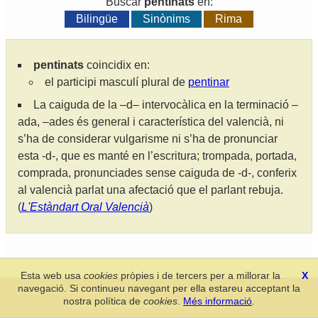
Buscar
pentinats
en:
Bilingüe
Sinònims
Rima
pentinats
coincidix en:
el participi masculí plural de
pentinar
La caiguda de la –d– intervocàlica en la terminació –
ada, –ades és general i característica del valencià, ni
s’ha de considerar vulgarisme ni s’ha de pronunciar
esta -d-, que es manté en l’escritura; trompada, portada,
comprada, pronunciades sense caiguda de -d-, conferix
al valencià parlat una afectació que el parlant rebuja.
(
L'Estàndart Oral Valencià
)
Esta web usa
cookies
pròpies i de tercers per a millorar la
X
navegació. Si continueu navegant per ella estareu acceptant la
Secció de Llengua i Lliteratura Valencianes
-
Real Acadèmia de
nostra política de
cookies
.
Més informació
.
Cultura Valenciana
-
Política de privacitat