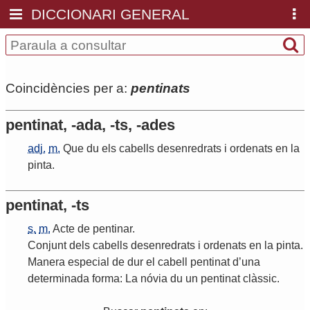
DICCIONARI GENERAL
Coincidències per a:
pentinats
pentinat, -ada, -ts, -ades
adj.
m.
Que
du
els
cabells
desenredrats
i
ordenats
en
la
pinta
.
pentinat, -ts
s.
m.
Acte
de
pentinar
.
Conjunt
dels
cabells
desenredrats
i
ordenats
en
la
pinta
.
Manera
especial
de
dur
el
cabell
pentinat
d
’
una
determinada
forma
:
La
nóvia
du
un
pentinat
clàssic
.