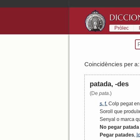
DICCIO
Pròlec
Coincidències per a
patada, -des
(De
pata
.)
s.
f.
Colp
pegat
en
Soroll
que
produï
Senyal
o
marca
q
No
pegar
patada
Pegar
patades
,
l