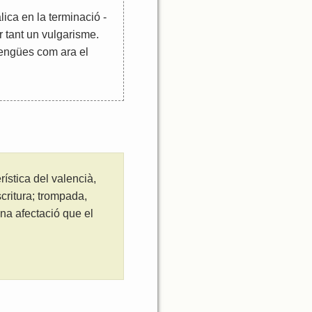
àlica en la terminació -
er tant un vulgarisme.
llengües com ara el
ística del valencià,
critura; trompada,
na afectació que el