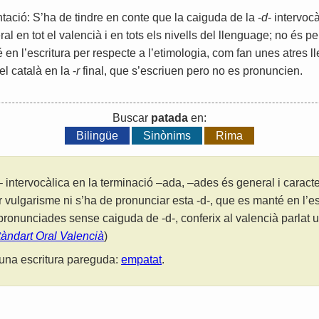
ció: S’ha de tindre en conte que la caiguda de la -
d
- intervoc
al en tot el valencià i en tots els nivells del llenguage; no és p
 en l’escritura per respecte a l’etimologia, com fan unes atres 
el català en la -
r
final, que s’escriuen pero no es pronuncien.
Buscar
patada
en:
Bilingüe
Sinònims
Rima
 intervocàlica en la terminació –ada, –ades és general i caracter
r vulgarisme ni s’ha de pronunciar esta -d-, que es manté en l’es
ronunciades sense caiguda de -d-, conferix al valencià parlat u
tàndart Oral Valencià
)
una escritura pareguda:
empatat
.