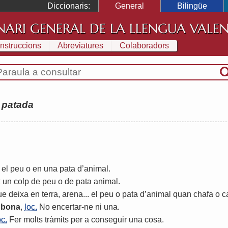
Diccionaris:
General
Bilingüe
NARI GENERAL DE LA LLENGUA VALE
Instruccions
Abreviatures
Colaboradors
:
patada
el
peu
o
en
una
pata
d
’
animal
.
x
un
colp
de
peu
o
de
pata
animal
.
ue
deixa
en
terra
,
arena
...
el
peu
o
pata
d
’
animal
quan
chafa
o
c
bona
,
loc.
No
encertar
-
ne
ni
una
.
oc.
Fer
molts
tràmits
per
a
conseguir
una
cosa
.