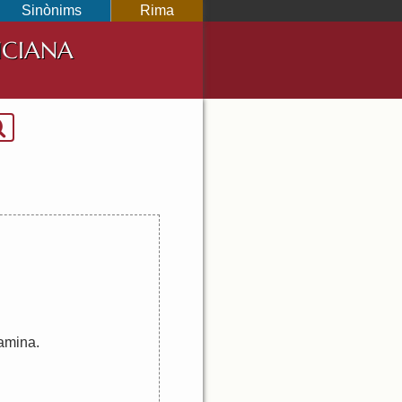
Sinònims
Rima
NCIANA
amina
.