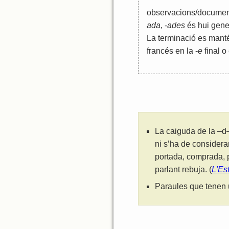
observacions/documenta
ada
, -
ades
és hui gener
La terminació es manté
francés en la -
e
final o 
La caiguda de la –d–
ni s’ha de considera
portada, comprada, p
parlant rebuja. (
L'Es
Paraules que tenen 