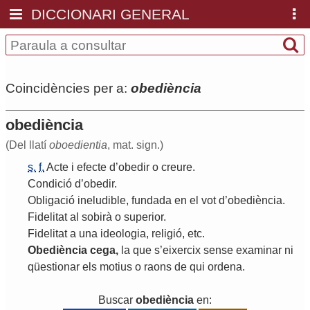
DICCIONARI GENERAL
Coincidències per a:
obediència
obediència
(Del llatí
oboedientia
, mat. sign.)
s.
f.
Acte
i
efecte
d
’
obedir
o
creure
.
Condició
d
’
obedir
.
Obligació
ineludible
,
fundada
en
el
vot
d
’
obediència
.
Fidelitat
al
sobirà
o
superior
.
Fidelitat
a
una
ideologia
,
religió
,
etc
.
Obediència
cega
,
la
que
s
’
eixercix
sense
examinar
ni
qüestionar
els
motius
o
raons
de
qui
ordena
.
Buscar
obediència
en: