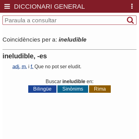
DICCIONARI GENERAL
Coincidències per a:
ineludible
ineludible, -es
adj.
m.
i
f.
Que
no
pot
ser
eludit
.
Buscar
ineludible
en:
Bilingüe
Sinònims
Rima