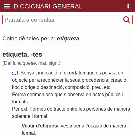
DICCIONARI GENERAL
Coincidències per a:
etiqueta
etiqueta, -tes
(Del fr.
étiquette
, mat. sign.)
s.
f.
Senyal
,
indicació
o
recordatori
que
es
posa
a
un
objecte
per
a
reconéixer
la
seua
procedència
,
creació
,
lloc
d
’
orige
o
destinació
,
composició
,
preu
,
etc
.
Forma
cerimoniosa
que
s
’
observa
en
actes
públics
i
formals
.
Per
ext
.
Formes
de
tracte
entre
les
persones
de
manera
solemne
i
formal
.
Vestir
d
’
etiqueta
,
vestir
per
a
l
’
ocasió
de
manera
formal
.