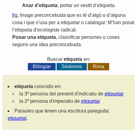
Anar
d
’
etiqueta
,
portar
un
vestit
d
’
etiqueta
.
fig.
Image
preconcebuda
que
es
té
d
’
algú
o
d
’
alguna
cosa
i
que
s
’
usa
per
a
etiquetar
o
catalogar
:
M
’
han
posat
l
’
etiqueta
d
’
ecologiste
radical
.
Posar
una
etiqueta
,
classificar
persones
o
coses
segons
una
idea
preconcebuda
.
Buscar
etiqueta
en:
Bilingüe
Sinònims
Rima
etiqueta
coincidix en:
la 3ª persona del present d'indicatiu de
etiquetar
la 2ª persona d'imperatiu de
etiquetar
Paraules que tenen una escritura pareguda:
etiquetat
.