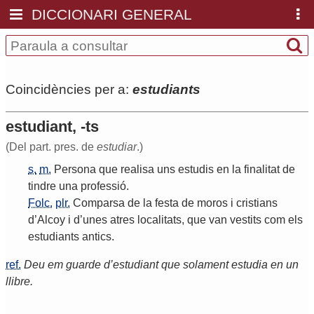
DICCIONARI GENERAL
Coincidències per a:
estudiants
estudiant, -ts
(Del part. pres. de
estudiar
.)
s.
m.
Persona
que
realisa
uns
estudis
en
la
finalitat
de
tindre
una
professió
.
Folc.
plr.
Comparsa
de
la
festa
de
moros
i
cristians
d
’
Alcoy
i
d
’
unes
atres
localitats
,
que
van
vestits
com
els
estudiants
antics
.
ref.
Deu em guarde d’estudiant que solament estudia en un
llibre.