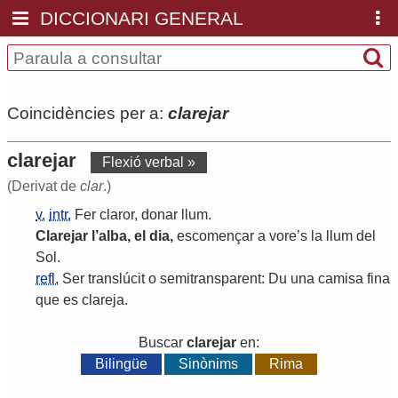
DICCIONARI GENERAL
Coincidències per a:
clarejar
clarejar
Flexió verbal »
(Derivat de
clar
.)
v.
intr.
Fer
claror
,
donar
llum
.
Clarejar
l
’
alba
,
el
dia
,
escomençar
a
vore
’
s
la
llum
del
Sol
.
refl.
Ser
translúcit
o
semitransparent
:
Du
una
camisa
fina
que
es
clareja
.
Buscar
clarejar
en:
Bilingüe
Sinònims
Rima