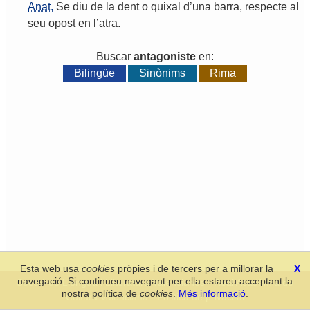
Anat.
Se
diu
de
la
dent
o
quixal
d
’
una
barra
,
respecte
al
seu
opost
en
l
’
atra
.
Buscar
antagoniste
en:
Bilingüe
Sinònims
Rima
Esta web usa
cookies
pròpies i de tercers per a millorar la
X
navegació. Si continueu navegant per ella estareu acceptant la
Secció de Llengua i Lliteratura Valencianes
-
Real Acadèmia de
nostra política de
cookies
.
Més informació
.
Cultura Valenciana
-
Política de privacitat