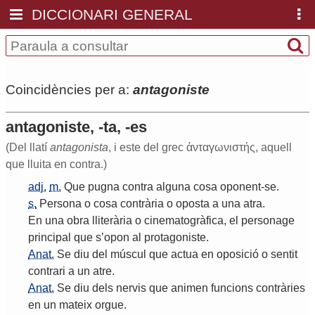
DICCIONARI GENERAL
Coincidències per a:
antagoniste
antagoniste, -ta, -es
(Del llatí
antagonista
, i este del grec ἀνταγωνιστής, aquell
que lluita en contra.)
adj.
m.
Que
pugna
contra
alguna
cosa
oponent
-
se
.
s.
Persona
o
cosa
contrària
o
oposta
a
una
atra
.
En
una
obra
lliterària
o
cinematogràfica
,
el
personage
principal
que
s
’
opon
al
protagoniste
.
Anat.
Se
diu
del
múscul
que
actua
en
oposició
o
sentit
contrari
a
un
atre
.
Anat.
Se
diu
dels
nervis
que
animen
funcions
contràries
en
un
mateix
orgue
.