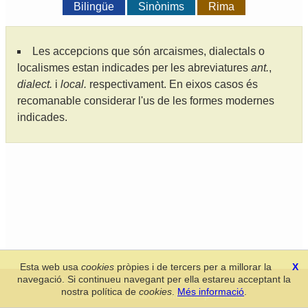
Bilingüe
Sinònims
Rima
Les accepcions que són arcaismes, dialectals o
localismes estan indicades per les abreviatures
ant.
,
dialect.
i
local.
respectivament. En eixos casos és
recomanable considerar l'us de les formes modernes
indicades.
Esta web usa
cookies
pròpies i de tercers per a millorar la
X
navegació. Si continueu navegant per ella estareu acceptant la
Secció de Llengua i Lliteratura Valencianes
-
Real Acadèmia de
nostra política de
cookies
.
Més informació
.
Cultura Valenciana
-
Política de privacitat