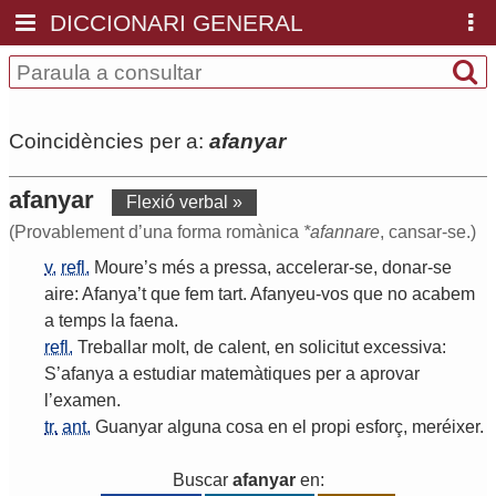
DICCIONARI GENERAL
Coincidències per a:
afanyar
afanyar
Flexió verbal »
(Provablement d’una forma romànica
*afannare
, cansar-se.)
v.
refl.
Moure
’
s
més
a
pressa
,
accelerar
-
se
,
donar
-
se
aire
:
Afa
nya
’
t
que
fem
tart
.
Afanyeu
-
vos
que
no
acabem
a
temps
la
faena
.
refl.
Treballar
molt
,
de
calent
,
en
solicitut
excessiva
:
S
’
afanya
a
estudiar
matemàtiques
per
a
aprovar
l
’
examen
.
tr.
ant.
Guanyar
alguna
cosa
en
el
propi
esforç
,
meréixer
.
Buscar
afanyar
en: