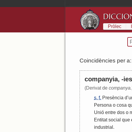
DICCIO
Pròlec
Coincidències per a
companyia, -ie
(Derivat de
companya.
s.
f.
Presència
d
’
u
Persona
o
cosa
q
Unió
entre
dos
o
Entitat
social
que
industrial
.