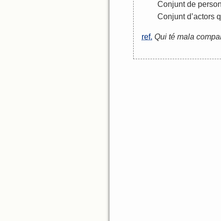
Conjunt
de
perso
Conjunt
d
’
actors
q
ref.
Qui té mala company