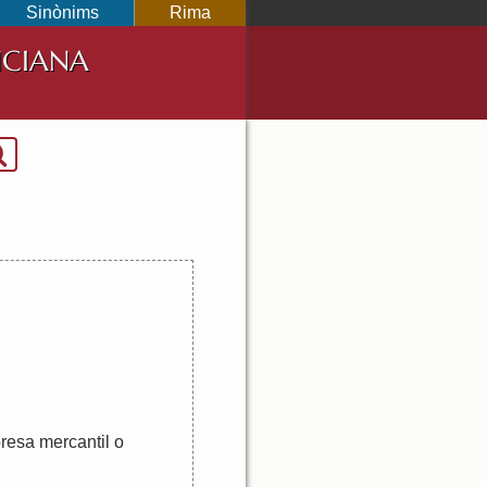
Sinònims
Rima
NCIANA
resa
mercantil
o