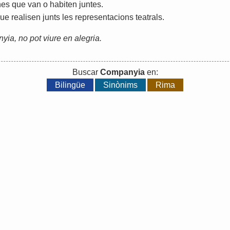
nes
que
van
o
habiten
juntes
.
ue
realisen
junts
les
representacions
teatrals
.
ia, no pot viure en alegria.
Buscar
Companyia
en:
Bilingüe
Sinònims
Rima