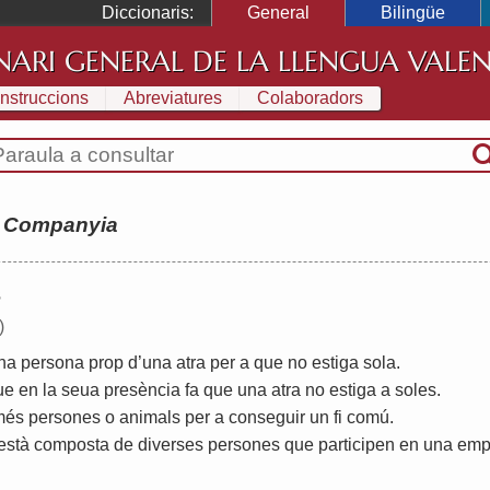
Diccionaris:
General
Bilingüe
NARI GENERAL DE LA LLENGUA VALE
Instruccions
Abreviatures
Colaboradors
:
Companyia
s
)
na
persona
prop
d
’
una
atra
per
a
que
no
estiga
sola
.
ue
en
la
seua
presència
fa
que
una
atra
no
estiga
a
soles
.
més
persones
o
animals
per
a
conseguir
un
fi
comú
.
està
composta
de
diverses
persones
que
participen
en
una
emp