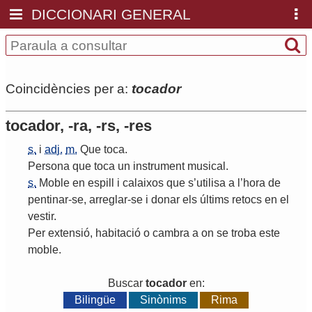
DICCIONARI GENERAL
Coincidències per a:
tocador
tocador, -ra, -rs, -res
s.
i
adj.
m.
Que
toca
.
Persona
que
toca
un
instrument
musical
.
s.
Moble
en
espill
i
calaixos
que
s
’
utilisa
a
l
’
hora
de
pentinar
-
se
,
arreglar
-
se
i
donar
els
últims
retocs
en
el
vestir
.
Per
extensió
,
habitació
o
cambra
a
on
se
troba
este
moble
.
Buscar
tocador
en:
Bilingüe
Sinònims
Rima