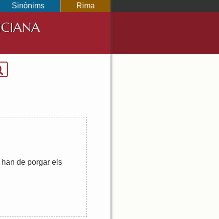
Sinònims
Rima
NCIANA
,
han
de
porgar
els