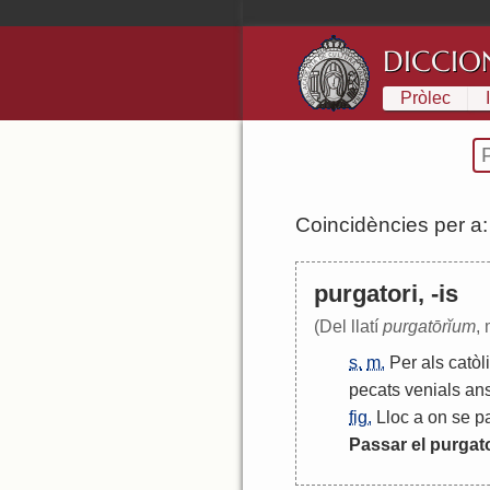
DICCIO
Pròlec
Coincidències per a
purgatori, -is
(Del llatí
purgatōrĭum
, 
s.
m.
Per
als
catòl
pecats
venials
an
fig.
Lloc
a
on
se
p
Passar
el
purgato