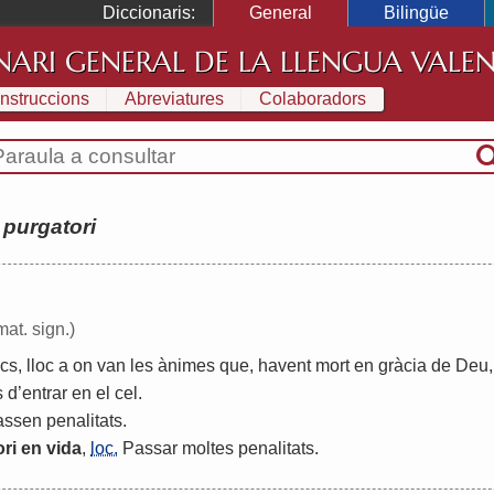
Diccionaris:
General
Bilingüe
NARI GENERAL DE LA LLENGUA VALE
Instruccions
Abreviatures
Colaboradors
:
purgatori
mat. sign.)
ics
,
lloc
a
on
van
les
ànimes
que
,
havent
mort
en
gràcia
de
Deu
s
d
’
entrar
en
el
cel
.
assen
penalitats
.
ri
en
vida
,
loc.
Passar
moltes
penalitats
.