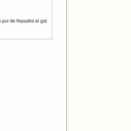
A
pur
de
llepades
el
gat