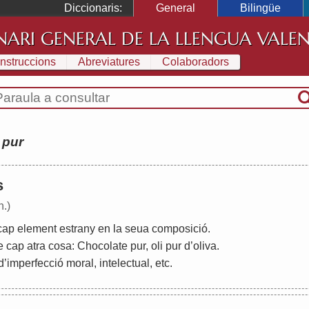
Diccionaris:
General
Bilingüe
NARI GENERAL DE LA LLENGUA VALE
Instruccions
Abreviatures
Colaboradors
:
pur
s
n.)
cap
element
estrany
en
la
seua
composició
.
e
cap
atra
cosa
:
Chocolate
pur
,
oli
pur
d
’
oliva
.
d
’
imperfecció
moral
,
intelectual
,
etc
.