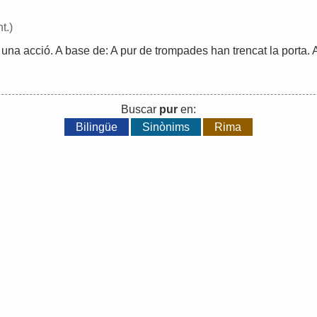
t.)
una
acció
.
A
base
de
:
A
pur
de
trompades
han
trencat
la
porta
.
Buscar
pur
en:
Bilingüe
Sinònims
Rima