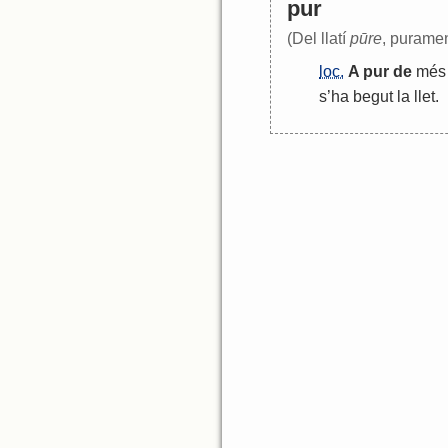
pur
(Del llatí
pūre
, puramen
loc.
A
pur
de
més
s
’
ha
begut
la
llet
.