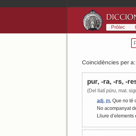
DICCIO
Pròlec
Coincidències per a
pur, -ra, -rs, -re
(Del llatí
pūru
, mat. sig
adj.
m.
Que
no
té
No
acompanyat
d
Lliure
d
’
elements