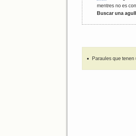
mentres
no
es
co
Buscar
una
agul
Paraules que tenen 