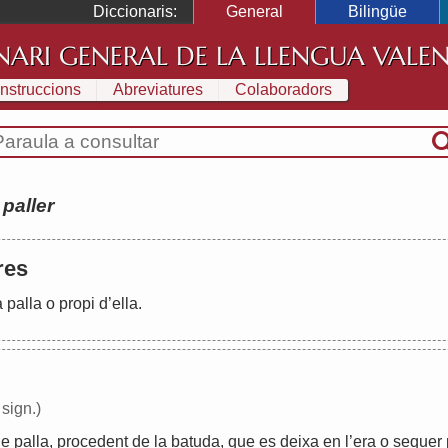
Diccionaris:
General
Bilingüe
NARI GENERAL DE LA LLENGUA VALE
Instruccions
Abreviatures
Colaboradors
:
paller
-res
a
palla
o
propi
d
’
ella
.
 sign.)
de
palla
,
procedent
de
la
batuda
,
que
es
deixa
en
l
’
era
o
sequer