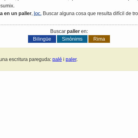
nsumix
.
la
en
un
paller
,
loc.
Buscar
alguna
cosa
que
resulta
difícil
de
tr
Buscar
paller
en:
Bilingüe
Sinònims
Rima
una escritura pareguda:
palé
i
paler
.