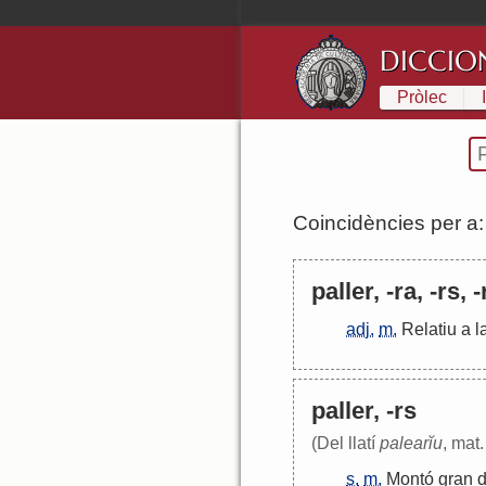
DICCIO
Pròlec
Coincidències per a
paller, -ra, -rs, 
adj.
m.
Relatiu
a
l
paller, -rs
(Del llatí
palearĭu
, mat.
s.
m.
Montó
gran