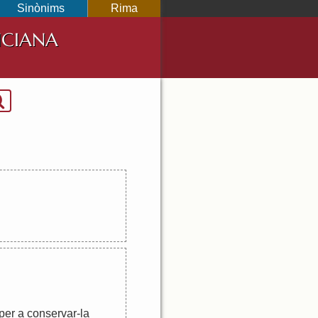
Sinònims
Rima
NCIANA
per
a
conservar
-
la