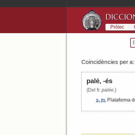
DICCIO
Pròlec
Coincidències per a
palé, -és
(Del fr.
palée
.)
s.
m.
Plataforma
d