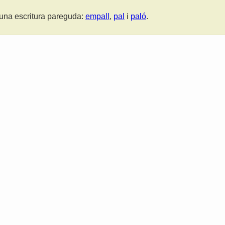
una escritura pareguda:
empall
,
pal
i
paló
.