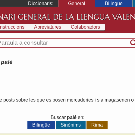
Diccionaris:
General
Bilingüe
NARI GENERAL DE LA LLENGUA VALE
Instruccions
Abreviatures
Colaboradors
:
palé
e
posts
sobre
les
que
es
posen
mercaderies
i
s
’
almagasenen
o
Buscar
palé
en:
Bilingüe
Sinònims
Rima