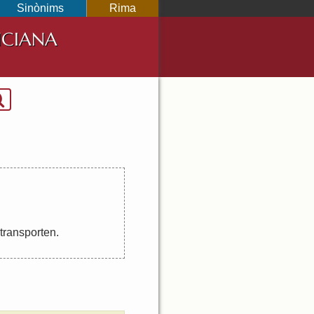
Sinònims
Rima
NCIANA
transporten
.