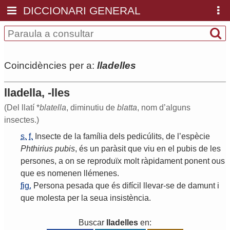
DICCIONARI GENERAL
Coincidències per a:
lladelles
lladella, -lles
(Del llatí *
blatella
, diminutiu de
blatta
, nom d’alguns
insectes.)
s.
f.
Insecte
de
la
família
dels
pedicúlits
,
de
l
’
espècie
Phthirius
pubis
,
és
un
paràsit
que
viu
en
el
pubis
de
les
persones
,
a
on
se
reproduïx
molt
ràpidament
ponent
ous
que
es
nomenen
llémenes
.
fig.
Persona
pesada
que
és
difícil
llevar
-
se
de
damunt
i
que
molesta
per
la
seua
insistència
.
Buscar
lladelles
en: