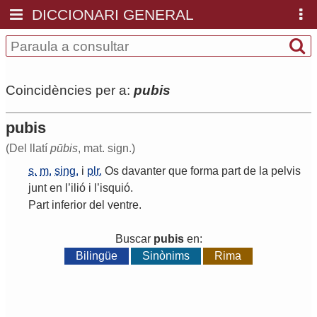
DICCIONARI GENERAL
Coincidències per a:
pubis
pubis
(Del llatí
pūbis
, mat. sign.)
s.
m.
sing.
i
plr.
Os
davanter
que
forma
part
de
la
pelvis
junt
en
l
’
ilió
i
l
’
isquió
.
Part
inferior
del
ventre
.
Buscar
pubis
en:
Bilingüe
Sinònims
Rima