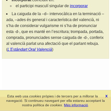
el participi masculí singular de
incorporar
La caiguda de la –d– intervocàlica en la terminació –
ada, –ades és general i característica del valencià, ni
s’ha de considerar vulgarisme ni s’ha de pronunciar
esta -d-, que es manté en l’escritura; trompada, portada,
comprada, pronunciades sense caiguda de -d-, conferix
al valencià parlat una afectació que el parlant rebuja.
(
L'Estàndart Oral Valencià
)
Esta web usa
cookies
pròpies i de tercers per a millorar la
X
navegació. Si continueu navegant per ella estareu acceptant la
Secció de Llengua i Lliteratura Valencianes
-
Real Acadèmia de
nostra política de
cookies
.
Més informació
.
Cultura Valenciana
-
Política de privacitat