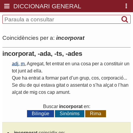
DICCIONARI GENERAL
Coincidències per a:
incorporat
incorporat, -ada, -ts, -ades
adj.
m.
Agregat
,
fet
entrat
en
una
cosa
per
a
constituir
un
tot
junt
ad
ella
.
Que
ha
entrat
a
formar
part
d
’
un
grup
,
cos
,
corporació
...
Se
diu
de
qui
estava
gitat
o
assentat
o
s
’
ha
alçat
o
l
’
han
alçat
de
mig
cos
cap
amunt
.
Buscar
incorporat
en:
Bilingüe
Sinònims
Rima
incorporat
coincidix en: