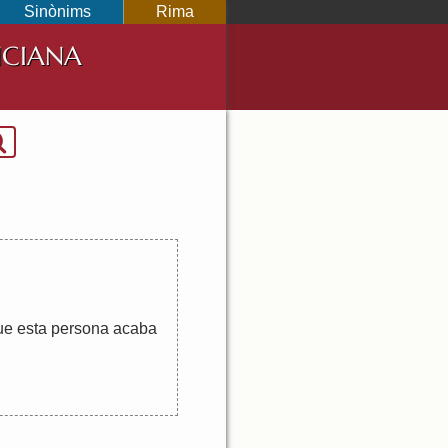
Sinònims
Rima
NCIANA
ue
esta
persona
acaba