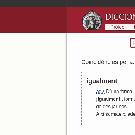
DICCIO
Pròlec
Coincidències per a
igualment
adv.
D
’
una
forma
¡
Igualment
!
,
fòrm
de
desijar
-
nos
.
Aixina
mateix
,
ad