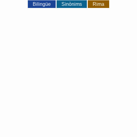
Bilingüe
Sinònims
Rima