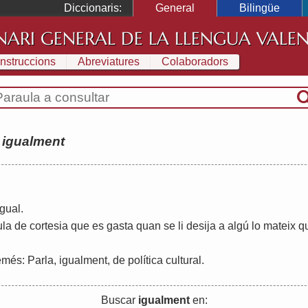
Diccionaris:
General
Bilingüe
NARI GENERAL DE LA LLENGUA VALE
Instruccions
Abreviatures
Colaboradors
:
igualment
igual
.
ula
de
cortesia
que
es
gasta
quan
se
li
desija
a
algú
lo
mateix
q
emés
:
Parla
,
igualment
,
de
política
cultural
.
Buscar
igualment
en: