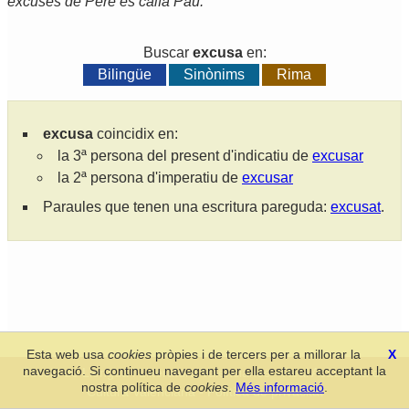
excuses de Pere es calfa Pau.
Buscar
excusa
en:
Bilingüe
Sinònims
Rima
excusa
coincidix en:
la 3ª persona del present d'indicatiu de
excusar
la 2ª persona d'imperatiu de
excusar
Paraules que tenen una escritura pareguda:
excusat
.
Esta web usa
cookies
pròpies i de tercers per a millorar la
X
navegació. Si continueu navegant per ella estareu acceptant la
Secció de Llengua i Lliteratura Valencianes
-
Real Acadèmia de
nostra política de
cookies
.
Més informació
.
Cultura Valenciana
-
Política de privacitat