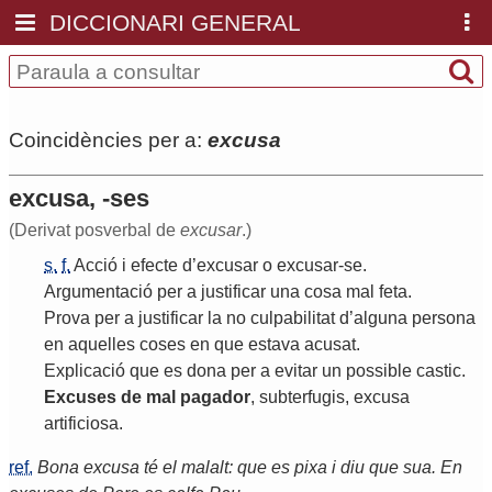
DICCIONARI GENERAL
Coincidències per a:
excusa
excusa, -ses
(Derivat posverbal de
excusar
.)
s.
f.
Acció
i
efecte
d
’
excusar
o
excusar
-
se
.
Argumentació
per
a
justificar
una
cosa
mal
feta
.
Prova
per
a
justificar
la
no
culpabilitat
d
’
alguna
persona
en
aquelles
coses
en
que
estava
acusat
.
Explicació
que
es
dona
per
a
evitar
un
possible
castic
.
Excuses
de
mal
pagador
,
subterfugis
,
excusa
artificiosa
.
ref.
Bona excusa té el malalt: que es pixa i diu que sua. En