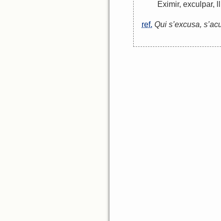
Eximir
,
exculpar
,
l
ref.
Qui s’excusa, s’ac