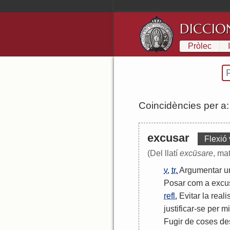
DICCIO
Pròlec
Coincidències per a
excusar
Flexió 
(Del llatí
excūsare
, mat
v.
tr.
Argumentar
u
Posar
com
a
excu
refl.
Evitar
la
reali
justificar
-
se
per
m
Fugir
de
coses
de