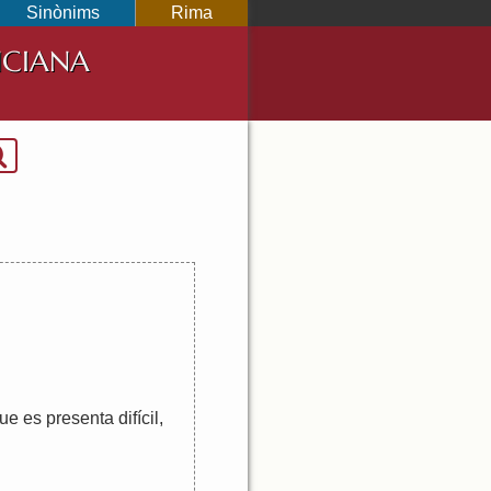
Sinònims
Rima
NCIANA
ue
es
presenta
difícil
,