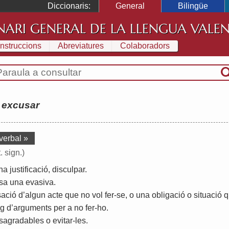
Diccionaris:
General
Bilingüe
NARI GENERAL DE LA LLENGUA VALE
Instruccions
Abreviatures
Colaboradors
:
excusar
verbal »
. sign.)
na
justificació
,
disculpar
.
sa
una
evasiva
.
sació
d
’
algun
acte
que
no
vol
fer
-
se
,
o
una
obligació
o
situació
q
ig
d
’
arguments
per
a
no
fer
-
ho
.
sagradables
o
evitar
-
les
.