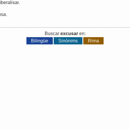
liberalisar
.
usa.
Buscar
excusar
en:
Bilingüe
Sinònims
Rima