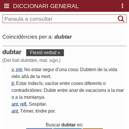
DICCIONARI GENERAL
Coincidències per a:
dubtar
dubtar
Flexió verbal »
(Del llatí
dubitāre
, mat. sign.)
v.
intr.
No
estar
segur
d
’
una
cosa
:
Dubtem
de
la
vida
més
allà
de
la
mort
.
tr.
Estar
indecís
,
vacilar
entre
coses
diferents
o
contradictòries
:
Dubte
entre
anar
de
vacacions
a
la
mar
o
a
la
montanya
.
ant.
refl.
Sospitar
.
ant.
Témer
,
tindre
por
.
Buscar
dubtar
en: