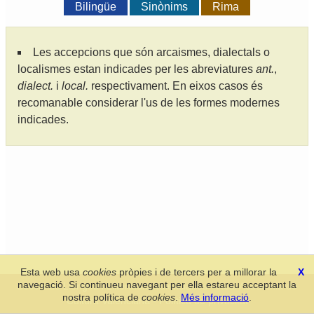
Bilingüe
Sinònims
Rima
Les accepcions que són arcaismes, dialectals o
localismes estan indicades per les abreviatures
ant.
,
dialect.
i
local.
respectivament. En eixos casos és
recomanable considerar l'us de les formes modernes
indicades.
Esta web usa
cookies
pròpies i de tercers per a millorar la
X
navegació. Si continueu navegant per ella estareu acceptant la
Secció de Llengua i Lliteratura Valencianes
-
Real Acadèmia de
nostra política de
cookies
.
Més informació
.
Cultura Valenciana
-
Política de privacitat