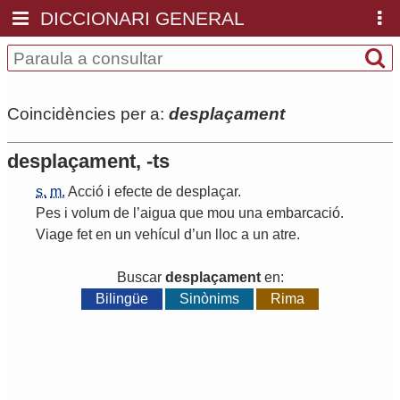
DICCIONARI GENERAL
Coincidències per a:
desplaçament
desplaçament, -ts
s.
m.
Acció
i
efecte
de
desplaçar
.
Pes
i
volum
de
l
’
aigua
que
mou
una
embarcació
.
Viage
fet
en
un
vehícul
d
’
un
lloc
a
un
atre
.
Buscar
desplaçament
en:
Bilingüe
Sinònims
Rima