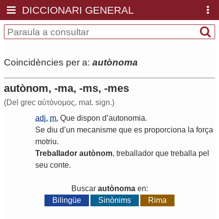
DICCIONARI GENERAL
Coincidències per a:
autònoma
autònom, -ma, -ms, -mes
(Del grec αὐτόνομος, mat. sign.)
adj.
m.
Que
dispon
d
’
autonomia
.
Se
diu
d
’
un
mecanisme
que
es
proporciona
la
força
motriu
.
Treballador
autònom
,
treballador
que
treballa
pel
seu
conte
.
Buscar
autònoma
en:
Bilingüe
Sinònims
Rima