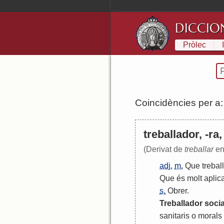
DICCIO
Pròlec
Coincidències per a
treballador, -ra,
(Derivat de
treballar
en
adj.
m.
Que
trebal
Que
és
molt
aplic
s.
Obrer
.
Treballador
socia
sanitaris
o
morals