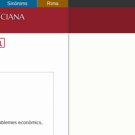
Sinònims
Rima
NCIANA
oblemes
econòmics
,