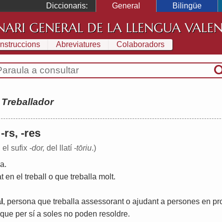
Diccionaris:
General
Bilingüe
NARI GENERAL DE LA LLENGUA VALE
Instruccions
Abreviatures
Colaboradors
:
Treballador
 -rs, -res
 el sufix
-dor,
del llatí
-tōriu
.)
la
.
at
en
el
treball
o
que
treballa
molt
.
l
,
persona
que
treballa
assessorant
o
ajudant
a
persones
en
pr
que
per
sí
a
soles
no
poden
resoldre
.