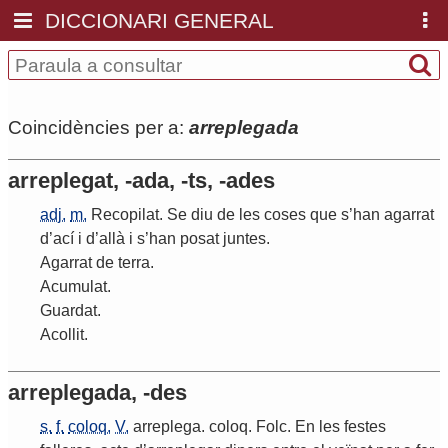
DICCIONARI GENERAL
Coincidències per a:
arreplegada
arreplegat, -ada, -ts, -ades
adj.
m.
Recopilat
.
Se
diu
de
les
coses
que
s
’
han
agarrat
d
’
ací
i
d
’
allà
i
s
’
han
posat
juntes
.
Agarrat
de
terra
.
Acumulat
.
Guardat
.
Acollit
.
arreplegada, -des
s.
f.
coloq.
V.
arreplega
.
coloq
.
Folc
.
En
les
festes