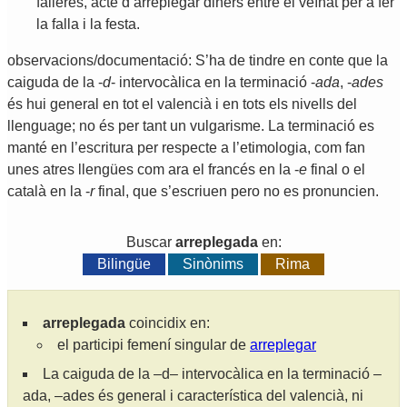
falleres
,
acte
d
’
arreplegar
diners
entre
el
veïnat
per
a
fer
la
falla
i
la
festa
.
observacions/documentació: S’ha de tindre en conte que la
caiguda de la -
d
- intervocàlica en la terminació -
ada
, -
ades
és hui general en tot el valencià i en tots els nivells del
llenguage; no és per tant un vulgarisme. La terminació es
manté en l’escritura per respecte a l’etimologia, com fan
unes atres llengües com ara el francés en la -
e
final o el
català en la -
r
final, que s’escriuen pero no es pronuncien.
Buscar
arreplegada
en:
Bilingüe
Sinònims
Rima
arreplegada
coincidix en:
el participi femení singular de
arreplegar
La caiguda de la –d– intervocàlica en la terminació –
ada, –ades és general i característica del valencià, ni