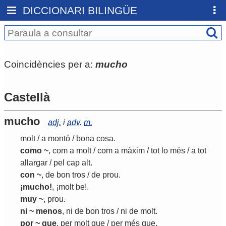
DICCIONARI BILINGÜE
Coincidències per a:
mucho
Castellà
mucho
adj.
i
adv.
m.
molt
/
a
montó
/
bona
cosa
.
como ~
,
com
a
molt
/
com
a
màxim
/
tot
lo
més
/
a
tot
allargar
/
pel
cap
alt
.
con ~
,
de
bon
tros
/
de
prou
.
¡mucho!
, ¡
molt
be
!.
muy ~
,
prou
.
ni ~ menos
,
ni
de
bon
tros
/
ni
de
molt
.
por ~ que
,
per
molt
que
/
per
més
que
.