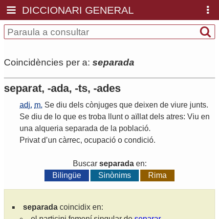
DICCIONARI GENERAL
Coincidències per a:
separada
separat, -ada, -ts, -ades
adj.
m.
Se
diu
dels
cònjuges
que
deixen
de
viure
junts
.
Se
diu
de
lo
que
es
troba
llunt
o
aïllat
dels
atres
:
Viu
en
una
alqueria
separada
de
la
població
.
Privat
d
’
un
càrrec
,
ocupació
o
condició
.
Buscar
separada
en:
Bilingüe
Sinònims
Rima
separada
coincidix en:
el participi femení singular de
separar