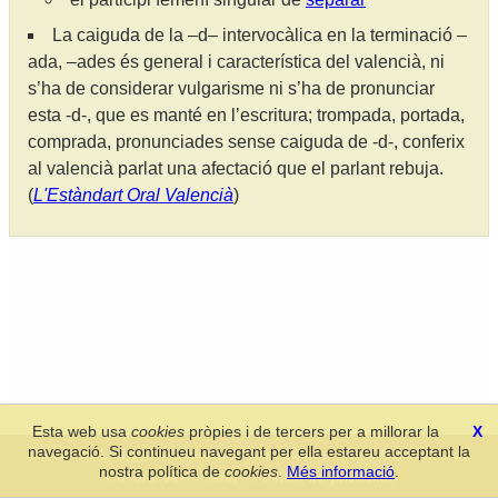
La caiguda de la –d– intervocàlica en la terminació –
ada, –ades és general i característica del valencià, ni
s’ha de considerar vulgarisme ni s’ha de pronunciar
esta -d-, que es manté en l’escritura; trompada, portada,
comprada, pronunciades sense caiguda de -d-, conferix
al valencià parlat una afectació que el parlant rebuja.
(
L'Estàndart Oral Valencià
)
Esta web usa
cookies
pròpies i de tercers per a millorar la
X
navegació. Si continueu navegant per ella estareu acceptant la
Secció de Llengua i Lliteratura Valencianes
-
Real Acadèmia de
nostra política de
cookies
.
Més informació
.
Cultura Valenciana
-
Política de privacitat