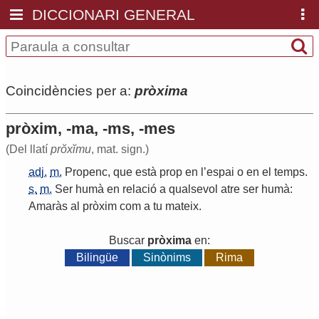
DICCIONARI GENERAL
Coincidències per a:
pròxima
pròxim, -ma, -ms, -mes
(Del llatí
prŏxĭmu
, mat. sign.)
adj.
m.
Propenc
,
que
està
prop
en
l
’
espai
o
en
el
temps
.
s.
m.
Ser
humà
en
relació
a
qualsevol
atre
ser
humà
:
Amaràs
al
pròxim
com
a
tu
mateix
.
Buscar
pròxima
en:
Bilingüe
Sinònims
Rima