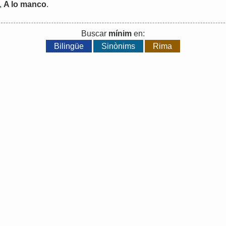
.
A
lo
manco
.
Buscar
mínim
en:
Bilingüe
Sinònims
Rima