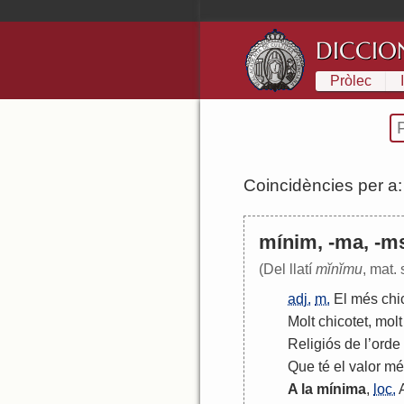
DICCIO
Pròlec
Coincidències per a
mínim, -ma, -m
(Del llatí
mĭnĭmu
, mat. 
adj.
m.
El
més
chi
Molt
chicotet
,
molt
Religiós
de
l
’
orde
Que
té
el
valor
mé
A
la
mínima
,
loc.