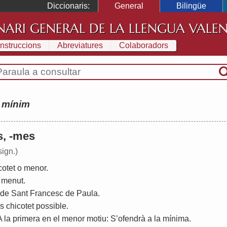
Diccionaris:
General
Bilingüe
NARI GENERAL DE LA LLENGUA VALE
Instruccions
Abreviatures
Colaboradors
:
mínim
s, -mes
sign.)
cotet
o
menor
.
menut
.
de
Sant
Francesc
de
Paula
.
s
chicotet
possible
.
A
la
primera
en
el
menor
motiu
:
S
’
ofendrà
a
la
mínima
.