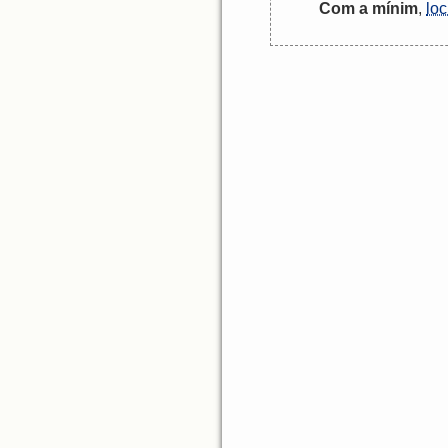
Com
a
mínim
,
loc