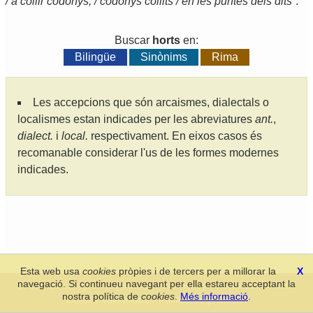
/ a collir codonys; / codonys collits / en les puntes dels dits
”.
Buscar
horts
en:
Bilingüe
Sinònims
Rima
Les accepcions que són arcaismes, dialectals o
localismes estan indicades per les abreviatures
ant.
,
dialect.
i
local.
respectivament. En eixos casos és
recomanable considerar l'us de les formes modernes
indicades.
Esta web usa
cookies
pròpies i de tercers per a millorar la
X
navegació. Si continueu navegant per ella estareu acceptant la
Secció de Llengua i Lliteratura Valencianes
-
Real Acadèmia de
nostra política de
cookies
.
Més informació
.
Cultura Valenciana
-
Política de privacitat