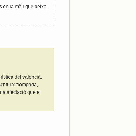
s
en
la
mà
i
que
deixa
ística del valencià,
critura; trompada,
na afectació que el