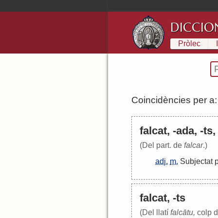
DICCIO
Pròlec
Coincidències per a
falcat, -ada, -ts
(Del part. de
falcar
.)
adj.
m.
Subjectat
falcat, -ts
(Del llatí
falcātu,
colp de