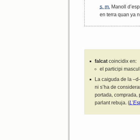
s.
m.
Manoll
d
’
esp
en
terra
quan
ya
n
falcat
coincidix en:
el participi mascu
La caiguda de la –d–
ni s’ha de considera
portada, comprada, p
parlant rebuja. (
L'Es