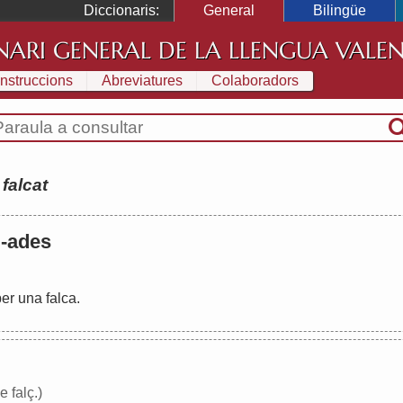
Diccionaris:
General
Bilingüe
NARI GENERAL DE LA LLENGUA VALE
Instruccions
Abreviatures
Colaboradors
:
falcat
, -ades
per
una
falca
.
 falç.)