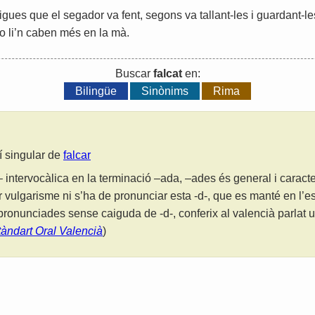
igues
que
el
segador
va
fent
,
segons
va
tallant
-
les
i
guardant
-
le
o
li
’
n
caben
més
en
la
mà
.
Buscar
falcat
en:
Bilingüe
Sinònims
Rima
lí singular de
falcar
 intervocàlica en la terminació –ada, –ades és general i caracter
r vulgarisme ni s’ha de pronunciar esta -d-, que es manté en l’es
ronunciades sense caiguda de -d-, conferix al valencià parlat u
tàndart Oral Valencià
)