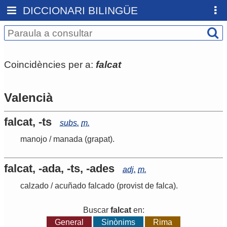
DICCIONARI BILINGÜE
Coincidències per a:
falcat
Valencià
falcat, -ts
subs.
m.
manojo
/
manada
(grapat)
.
falcat, -ada, -ts, -ades
adj.
m.
calzado
/ acuñado falcado
(provist de falca)
.
Buscar
falcat
en:
General
Sinònims
Rima