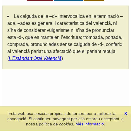
La caiguda de la –d– intervocàlica en la terminació –
ada, –ades és general i característica del valencià, ni
s’ha de considerar vulgarisme ni s’ha de pronunciar
esta -d-, que es manté en l’escritura; trompada, portada,
comprada, pronunciades sense caiguda de -d-, conferix
al valencià parlat una afectació que el parlant rebuja.
(
L'Estàndart Oral Valencià
)
Esta web usa
cookies
pròpies i de tercers per a millorar la
X
navegació. Si continueu navegant per ella estareu acceptant la
Secció de Llengua i Lliteratura Valencianes
-
Real Acadèmia de
nostra política de
cookies
.
Més informació
.
Cultura Valenciana
-
Política de privacitat