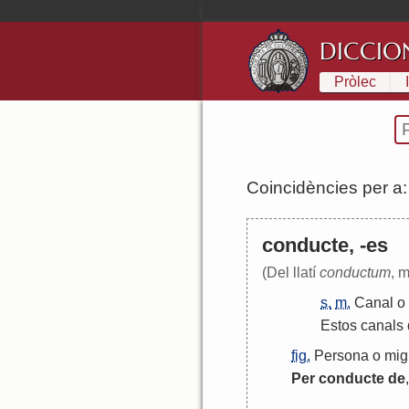
DICCIO
Pròlec
Coincidències per a
conducte, -es
(Del llatí
conductum
, m
s.
m.
Canal
o
Estos
canals
fig.
Persona
o
mig
Per
conducte
de