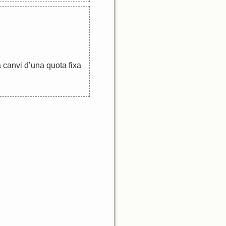
a
canvi
d
’
una
quota
fixa