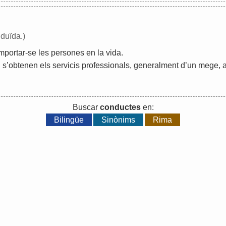
nduïda.)
mportar
-
se
les
persones
en
la
vida
.
l
s
’
obtenen
els
servicis
professionals
,
generalment
d
’
un
mege
,
Buscar
conductes
en:
Bilingüe
Sinònims
Rima