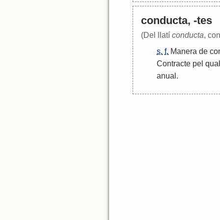
conducta, -tes
(Del llatí
conducta
, co
s.
f.
Manera
de
co
Contracte
pel
qua
anual
.