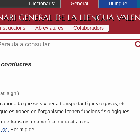
Diccionaris:
General
Bilingüe
NARI GENERAL DE LA LLENGUA VALE
Instruccions
Abreviatures
Colaboradors
:
conductes
at. sign.)
canonada
que
servix
per
a
transportar
líquits
o
gasos
,
etc
.
que
es
troben
en
l
’
organisme
i
tenen
funcions
fisiològiques
.
que
transmet
una
notícia
o
una
atra
cosa
.
,
loc.
Per
mig
de
.