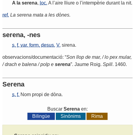
A
la
serena
,
loc.
A
l
’
aire
lliure
o
l
’
intempèrie
durant
la
nit
.
ref.
La serena mata a les dònes.
serena, -nes
s.
f.
var. form.
desus.
V.
sirena
.
observacions/documentació: “
Son llop de mar, / lo pex mular,
/ drach e balena / polp e
serena
”. Jaume Roig.
Spill
. 1460.
Serena
s.
f.
Nom
propi
de
dòna
.
Buscar
Serena
en:
Bilingüe
Sinònims
Rima