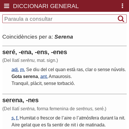
DICCIONARI GENERAL
Coincidències per a:
Serena
seré, -ena, -ens, -enes
(Del llatí
serēnu,
mat. sign.)
adj.
m.
Se
diu
del
cel
quan
està
ras
,
clar
o
sense
núvols
.
Gota
serena
,
ant.
Amaurosis
.
Tranquil
,
plàcit
,
sense
torbació
.
serena, -nes
(Del llatí
serēna,
forma femenina de
serēnus,
seré.)
s.
f.
Humitat
o
frescor
de
l
’
aire
o
l
’
atmòsfera
durant
la
nit
.
Aire
gelat
que
es
fa
sentir
de
nit
i
de
matinada
.