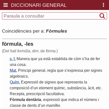
DICCIONARI GENERAL
Coincidències per a:
Fòrmules
fòrmula, -les
(Del llatí
formŭla
, dim. de
fōrma.
)
s.
f.
Manera
que
ya
està
establida
de
cóm
s
’
ha
de
fer
una
cosa
.
Mat.
Principi
general
,
regla
que
s
’
expressa
per
signes
algebraics
.
Quím.
Expressió
de
signes
que
representa
la
composició
d
’
un
element
químic
,
substància
,
àcit
,
etc
.
Recepta
,
prescripció
facultativa
.
Fòrmula
dentària
,
expressió
que
indica
el
número
i
classe
de
dents
d
’
un
mamífer
.