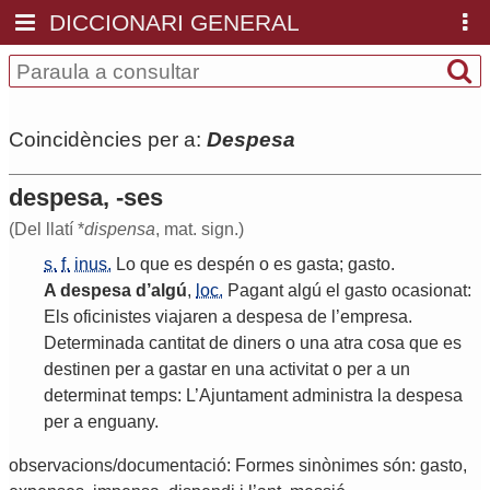
DICCIONARI GENERAL
Coincidències per a:
Despesa
despesa, -ses
(Del llatí *
dispensa
, mat. sign.)
s.
f.
inus.
Lo
que
es
despén
o
es
gasta
;
gasto
.
A
despesa
d
’
algú
,
loc.
Pagant
algú
el
gasto
ocasionat
:
Els
oficinistes
viajaren
a
despesa
de
l
’
empresa
.
Determinada
cantitat
de
diners
o
una
atra
cosa
que
es
destinen
per
a
gastar
en
una
activitat
o
per
a
un
determinat
temps
:
L
’
Ajuntament
administra
la
despesa
per
a
enguany
.
observacions/documentació: Formes sinònimes són: gasto,