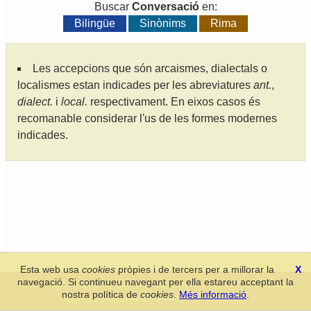
Buscar
Conversació
en:
Bilingüe
Sinònims
Rima
Les accepcions que són arcaismes, dialectals o
localismes estan indicades per les abreviatures
ant.
,
dialect.
i
local.
respectivament. En eixos casos és
recomanable considerar l'us de les formes modernes
indicades.
Esta web usa
cookies
pròpies i de tercers per a millorar la
X
navegació. Si continueu navegant per ella estareu acceptant la
Secció de Llengua i Lliteratura Valencianes
-
Real Acadèmia de
nostra política de
cookies
.
Més informació
.
Cultura Valenciana
-
Política de privacitat