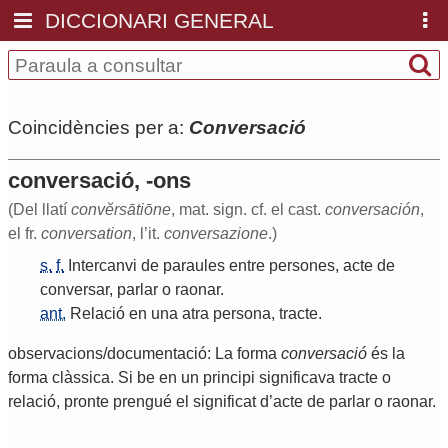
DICCIONARI GENERAL
Coincidències per a:
Conversació
conversació, -ons
(Del llatí
convĕrsātiōne
, mat. sign. cf. el cast.
conversación
,
el fr.
conversation
, l’it.
conversazione
.)
s.
f.
Intercanvi
de
paraules
entre
persones
,
acte
de
conversar
,
parlar
o
raonar
.
ant.
Relació
en
una
atra
persona
,
tracte
.
observacions/documentació: La forma
conversació
és la
forma clàssica. Si be en un principi significava tracte o
relació, pronte prengué el significat d’acte de parlar o raonar.