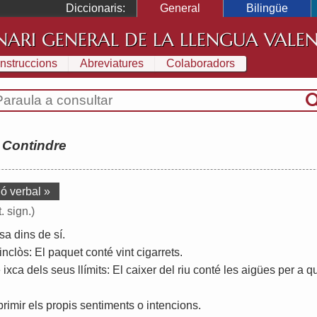
Diccionaris:
General
Bilingüe
NARI GENERAL DE LA LLENGUA VALE
Instruccions
Abreviatures
Colaboradors
:
Contindre
ió verbal »
. sign.)
sa
dins
de
sí
.
inclòs
:
El
paquet
conté
vint
cigarrets
.
e
ixca
dels
seus
llímits
:
El
caixer
del
riu
conté
les
aigües
per
a
q
primir
els
propis
sentiments
o
intencions
.