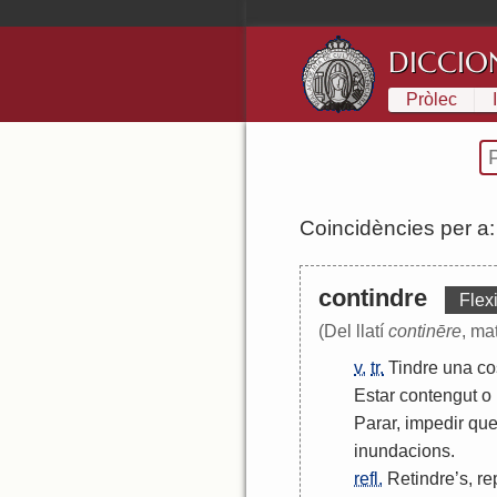
DICCIO
Pròlec
Coincidències per a
contindre
Flex
(Del llatí
continēre
, mat
v.
tr.
Tindre
una
co
Estar
contengut
o
Parar
,
impedir
qu
inundacions
.
refl.
Retindre
’
s
,
re