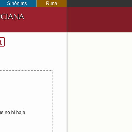
Sinònims
Rima
NCIANA
ue
no
hi
haja