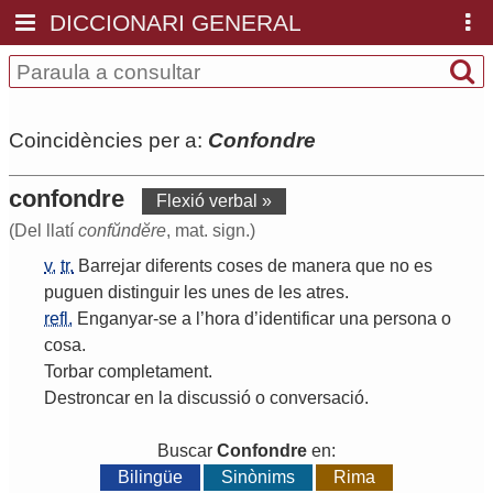
DICCIONARI GENERAL
Coincidències per a:
Confondre
confondre
Flexió verbal »
(Del llatí
confŭndĕre
, mat. sign.)
v.
tr.
Barrejar
diferents
coses
de
manera
que
no
es
puguen
distinguir
les
unes
de
les
atres
.
refl.
Enganyar
-
se
a
l
’
hora
d
’
identificar
una
persona
o
cosa
.
Torbar
completament
.
Destroncar
en
la
discussió
o
conversació
.
Buscar
Confondre
en:
Bilingüe
Sinònims
Rima