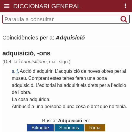
DICCIONARI GENERAL
Coincidències per a:
Adquisició
adquisició, -ons
(Del llatí
ădquīsītĭōne
, mat. sign.)
s.
f.
Acció
d
’
adquirir
:
L
’
adquisició
de
noves
obres
per
al
museu
.
Comprant
estes
terres
faran
una
bona
adquisició
.
L
’
editorial
ha
adquirit
els
drets
per
a
l
’
edició
de
l
’
obra
.
La
cosa
adquirida
.
Atribució
a
una
persona
d
’
una
cosa
o
dret
que
no
tenia
.
Buscar
Adquisició
en:
Bilingüe
Sinònims
Rima