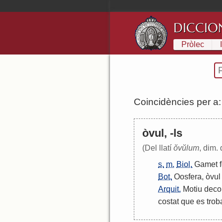
DICCIO
Pròlec
Coincidències per a
òvul, -ls
(Del llatí
ŏvŭlum
, dim.
s.
m.
Biol.
Gamet
Bot.
Oosfera
,
òvul
Arquit.
Motiu
deco
costat
que
es
trob