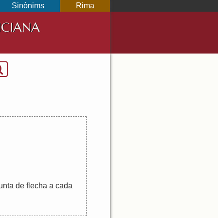
Sinònims
Rima
NCIANA
unta
de
flecha
a
cada