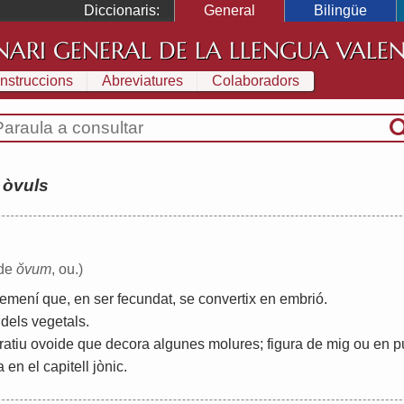
Diccionaris:
General
Bilingüe
NARI GENERAL DE LA LLENGUA VALE
Instruccions
Abreviatures
Colaboradors
:
òvuls
 de
ŏvum
, ou.)
femení
que
,
en
ser
fecundat
,
se
convertix
en
embrió
.
dels
vegetals
.
ratiu
ovoide
que
decora
algunes
molures
;
figura
de
mig
ou
en
p
a
en
el
capitell
jònic
.