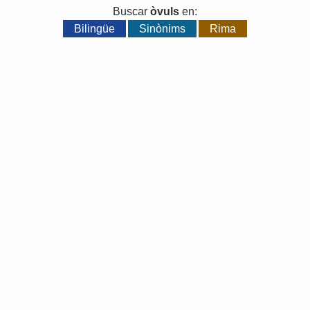
Buscar
òvuls
en:
Bilingüe
Sinònims
Rima