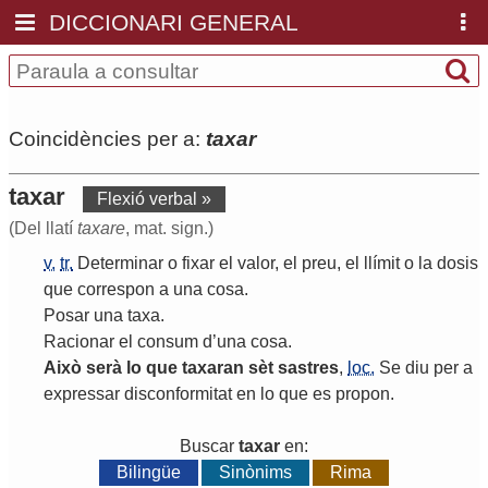
DICCIONARI GENERAL
Coincidències per a:
taxar
taxar
Flexió verbal »
(Del llatí
taxare
, mat. sign.)
v.
tr.
Determinar
o
fixar
el
valor
,
el
preu
,
el
llímit
o
la
dosis
que
correspon
a
una
cosa
.
Posar
una
taxa
.
Racionar
el
consum
d
’
una
cosa
.
Això
serà
lo
que
taxaran
sèt
sastres
,
loc.
Se
diu
per
a
expressar
disconformitat
en
lo
que
es
propon
.
Buscar
taxar
en:
Bilingüe
Sinònims
Rima