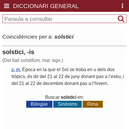
DICCIONARI GENERAL
Coincidències per a:
solstici
solstici, -is
(Del llatí
solstitĭum,
mat. sign.)
s.
m.
Época
en
la
que
el
Sol
se
troba
en
u
dels
dos
tròpics
,
és
dir
del
21
al
22
de
juny
donant
pas
a
l
’
estiu
,
i
del
21
al
22
de
decembre
donant
pas
a
l
’
hivern
.
Buscar
solstici
en:
Bilingüe
Sinònims
Rima