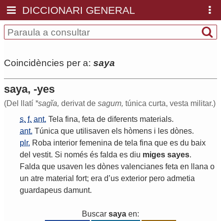
DICCIONARI GENERAL
Coincidències per a:
saya
saya, -yes
(Del llatí
*sagĭa,
derivat de
sagum,
túnica curta, vesta militar.)
s.
f.
ant.
Tela
fina
,
feta
de
diferents
materials
.
ant.
Túnica
que
utilisaven
els
hòmens
i
les
dònes
.
plr.
Roba
interior
femenina
de
tela
fina
que
es
du
baix
del
vestit
.
Si
només
és
falda
es
diu
miges
sayes
.
Falda
que
usaven
les
dònes
valencianes
feta
en
llana
o
un
atre
material
fort
;
era
d
’
us
exterior
pero
admetia
guardapeus
damunt
.
Buscar
saya
en: