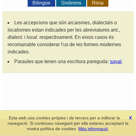
Bilingüe
Sinònims
Rima
Les accepcions que són arcaismes, dialectals o
localismes estan indicades per les abreviatures
ant.
,
dialect.
i
local.
respectivament. En eixos casos és
recomanable considerar l'us de les formes modernes
indicades.
Paraules que tenen una escritura pareguda:
sayat
.
Esta web usa
cookies
pròpies i de tercers per a millorar la
X
navegació. Si continueu navegant per ella estareu acceptant la
Secció de Llengua i Lliteratura Valencianes
-
Real Acadèmia de
nostra política de
cookies
.
Més informació
.
Cultura Valenciana
-
Política de privacitat