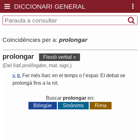
DICCIONARI GENERAL
Coincidències per a:
prolongar
prolongar
Flexió verbal »
(Del llatí
prolŏngāre
, mat. sign.)
v.
tr.
Fer
més
llarc
en
el
temps
o
l
’
espai
:
El
debat
se
prolongà
fins
a
la
nit
.
Buscar
prolongar
en:
Bilingüe
Sinònims
Rima