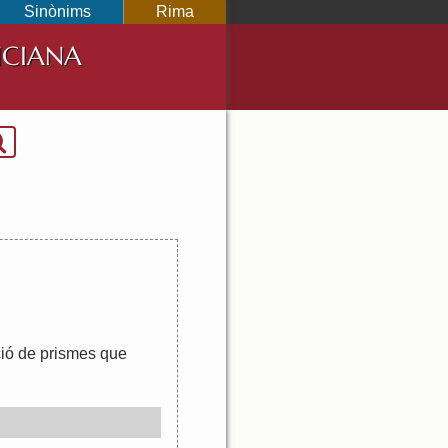
Sinònims
Rima
NCIANA
ió
de
prismes
que