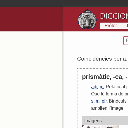
DICCIO
Pròlec
Coincidències per a
prismàtic, -ca, 
adj.
m.
Relatiu
al
Que
té
forma
de
p
s.
m.
plr.
Binòculs
amplien
l
’
image
.
Imàgens