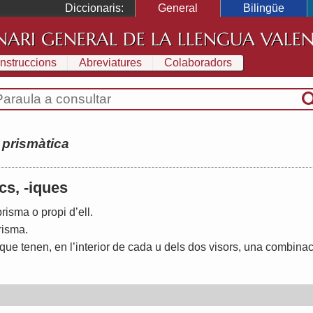
Diccionaris:
General
Bilingüe
NARI GENERAL DE LA LLENGUA VALE
Instruccions
Abreviatures
Colaboradors
:
prismàtica
-cs, -iques
prisma
o
propi
d
’
ell
.
risma
.
que
tenen
,
en
l
’
interior
de
cada
u
dels
dos
visors
,
una
combinac