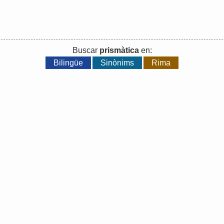
Buscar
prismàtica
en:
Bilingüe
Sinònims
Rima