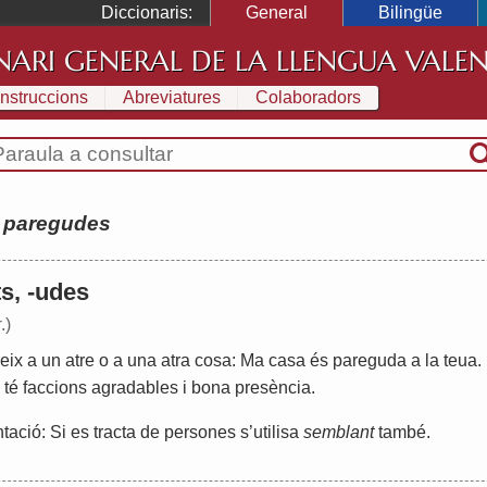
Diccionaris:
General
Bilingüe
NARI GENERAL DE LA LLENGUA VALE
Instruccions
Abreviatures
Colaboradors
:
paregudes
ts, -udes
r
.)
eix
a
un
atre
o
a
una
atra
cosa
:
Ma
casa
és
pareguda
a
la
teua
.
té
faccions
agradables
i
bona
presència
.
ció: Si es tracta de persones s’utilisa
semblant
també.