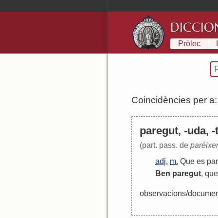
DICCIO
Pròlec
Coincidències per a
paregut, -uda, -
(part. pass. de
paréixe
adj.
m.
Que
es
par
Ben
paregut
,
que
observacions/documenta