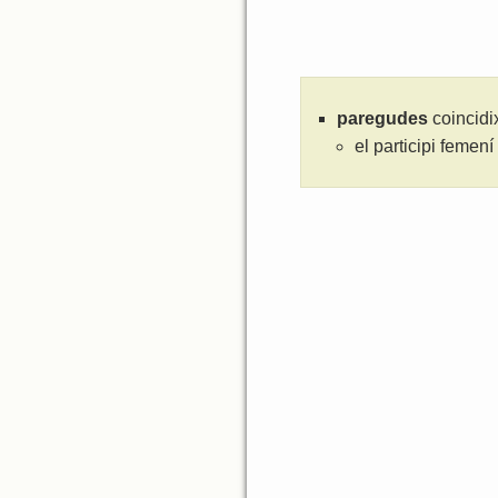
paregudes
coincidi
el participi femení