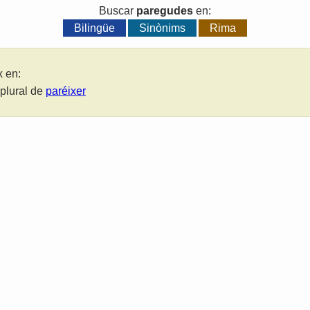
Buscar
paregudes
en:
Bilingüe
Sinònims
Rima
x en:
 plural de
paréixer